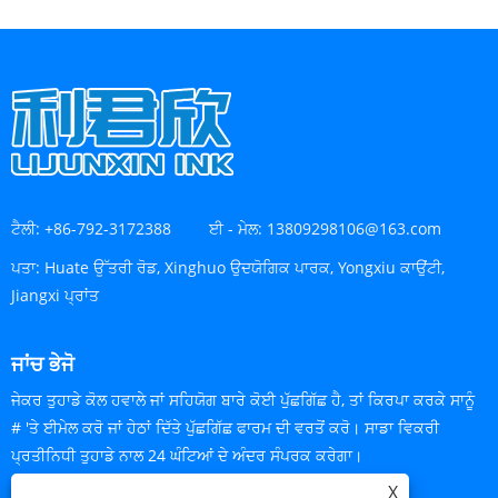
ਟੈਲੀ:
+86-792-3172388
ਈ - ਮੇਲ:
13809298106@163.com
ਪਤਾ:
Huate ਉੱਤਰੀ ਰੋਡ, Xinghuo ਉਦਯੋਗਿਕ ਪਾਰਕ, ​​Yongxiu ਕਾਉਂਟੀ,
Jiangxi ਪ੍ਰਾਂਤ
ਜਾਂਚ ਭੇਜੋ
ਜੇਕਰ ਤੁਹਾਡੇ ਕੋਲ ਹਵਾਲੇ ਜਾਂ ਸਹਿਯੋਗ ਬਾਰੇ ਕੋਈ ਪੁੱਛਗਿੱਛ ਹੈ, ਤਾਂ ਕਿਰਪਾ ਕਰਕੇ ਸਾਨੂੰ
# 'ਤੇ ਈਮੇਲ ਕਰੋ ਜਾਂ ਹੇਠਾਂ ਦਿੱਤੇ ਪੁੱਛਗਿੱਛ ਫਾਰਮ ਦੀ ਵਰਤੋਂ ਕਰੋ। ਸਾਡਾ ਵਿਕਰੀ
ਪ੍ਰਤੀਨਿਧੀ ਤੁਹਾਡੇ ਨਾਲ 24 ਘੰਟਿਆਂ ਦੇ ਅੰਦਰ ਸੰਪਰਕ ਕਰੇਗਾ।
X