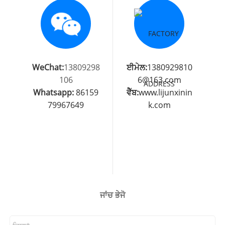
WeChat:
13809298
ਈਮੇਲ:
1380929810
106
6@163.com
Whatsapp:
86159
ਵੈੱਬ:
www.lijunxinin
79967649
k.com
ਜਾਂਚ ਭੇਜੋ