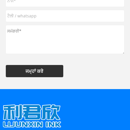
ਜਮ੍ਹਾਂ ਕਰੋ