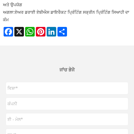
ਅਤੇ ਉਪਯੋਗ
ਅਗਲਾ:
ਏਅਰ ਡਰਾਈ ਏਬੀਐਸ ਡਾਇਰੈਕਟ ਪ੍ਰਿੰਟਿੰਗ ਸਕ੍ਰੀਨ ਪ੍ਰਿੰਟਿੰਗ ਸਿਆਹੀ ਦਾ
ਕੰਮ
Facebook
X
WhatsApp
Pinterest
LinkedIn
Share
ਜਾਂਚ ਭੇਜੋ