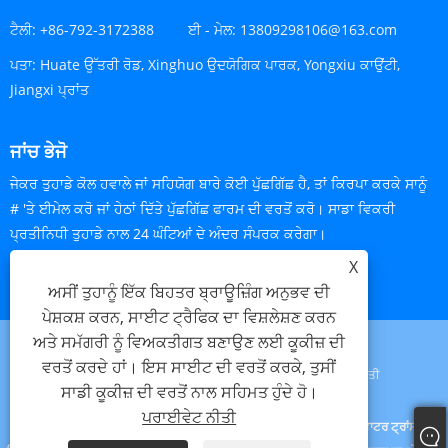
ਟੈਲੀ:
+86-792-3172388
ਈ - ਮੇਲ:
13809298106@163.com
ਪਤਾ:
Huate ਉੱਤਰੀ ਰੋਡ, Xinghuo ਉਦਯੋਗਿਕ ਪਾਰਕ, ​​Yongxiu ਕਾਉਂਟੀ,
Jiangxi ਪ੍ਰਾਂਤ
ਜਾਂਚ ਭੇਜੋ
ਜੇਕਰ ਤੁਹਾਡੇ ਕੋਲ ਹਵਾਲੇ ਜਾਂ ਸਹਿਯੋਗ ਬਾਰੇ ਕੋਈ ਪੁੱਛਗਿੱਛ ਹੈ, ਤਾਂ ਕਿਰਪਾ ਕਰਕੇ ਸਾਨੂੰ
# 'ਤੇ ਈਮੇਲ ਕਰੋ ਜਾਂ ਹੇਠਾਂ ਦਿੱਤੇ ਪੁੱਛਗਿੱਛ ਫਾਰਮ ਦੀ ਵਰਤੋਂ ਕਰੋ। ਸਾਡਾ ਵਿਕਰੀ
ਪ੍ਰਤੀਨਿਧੀ ਤੁਹਾਡੇ ਨਾਲ 24 ਘੰਟਿਆਂ ਦੇ ਅੰਦਰ ਸੰਪਰਕ ਕਰੇਗਾ।
X
ਹੁਣੇ ਪੁੱਛਗਿੱਛ ਕਰੋ
ਅਸੀਂ ਤੁਹਾਨੂੰ ਇੱਕ ਬਿਹਤਰ ਬ੍ਰਾਊਜ਼ਿੰਗ ਅਨੁਭਵ ਦੀ
ਪੇਸ਼ਕਸ਼ ਕਰਨ, ਸਾਈਟ ਟ੍ਰੈਫਿਕ ਦਾ ਵਿਸ਼ਲੇਸ਼ਣ ਕਰਨ
ਅਤੇ ਸਮੱਗਰੀ ਨੂੰ ਵਿਅਕਤੀਗਤ ਬਣਾਉਣ ਲਈ ਕੂਕੀਜ਼ ਦੀ
ਵਰਤੋਂ ਕਰਦੇ ਹਾਂ। ਇਸ ਸਾਈਟ ਦੀ ਵਰਤੋਂ ਕਰਕੇ, ਤੁਸੀਂ
Links
Sitemap
RSS
XML
ਪਰਾਈਵੇਟ ਨੀਤੀ
ਸਾਡੀ ਕੂਕੀਜ਼ ਦੀ ਵਰਤੋਂ ਨਾਲ ਸਹਿਮਤ ਹੁੰਦੇ ਹੋ।
ਪਰਾਈਵੇਟ ਨੀਤੀ
Copyright © 2023 Jiangxi Lijunxin Technology Co., Ltd. - UVLED ਵਾਟਰ ਟ੍ਰਾਂਸਫਰ